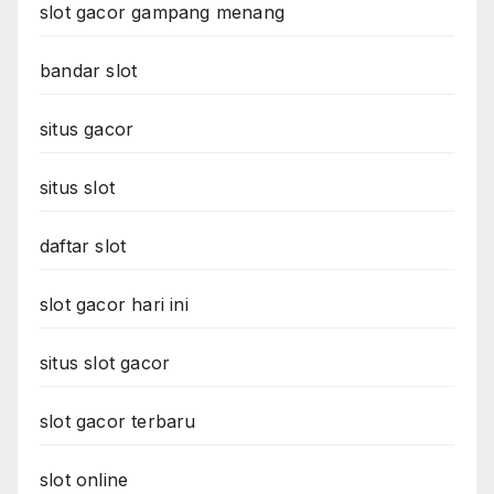
slot gacor gampang menang
bandar slot
situs gacor
situs slot
daftar slot
slot gacor hari ini
situs slot gacor
slot gacor terbaru
slot online