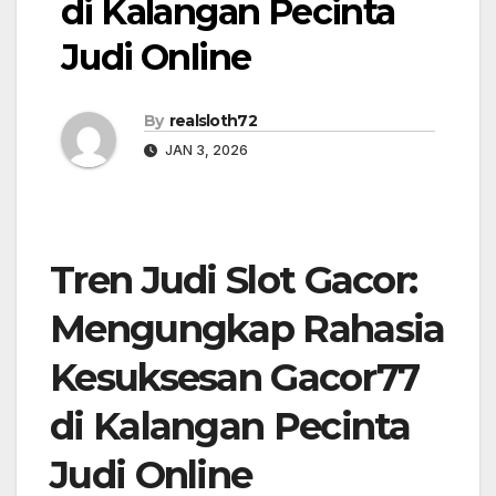
di Kalangan Pecinta
Judi Online
By
realsloth72
JAN 3, 2026
Tren Judi Slot Gacor:
Mengungkap Rahasia
Kesuksesan Gacor77
di Kalangan Pecinta
Judi Online