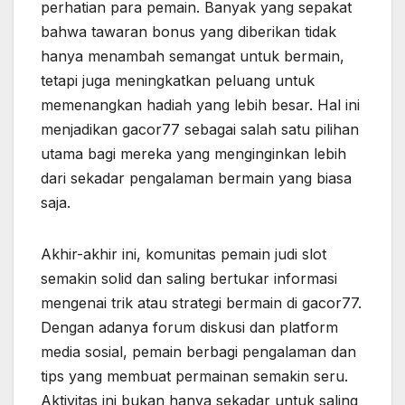
perhatian para pemain. Banyak yang sepakat
bahwa tawaran bonus yang diberikan tidak
hanya menambah semangat untuk bermain,
tetapi juga meningkatkan peluang untuk
memenangkan hadiah yang lebih besar. Hal ini
menjadikan gacor77 sebagai salah satu pilihan
utama bagi mereka yang menginginkan lebih
dari sekadar pengalaman bermain yang biasa
saja.
Akhir-akhir ini, komunitas pemain judi slot
semakin solid dan saling bertukar informasi
mengenai trik atau strategi bermain di gacor77.
Dengan adanya forum diskusi dan platform
media sosial, pemain berbagi pengalaman dan
tips yang membuat permainan semakin seru.
Aktivitas ini bukan hanya sekadar untuk saling