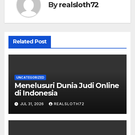
By
realsloth72
Related Post
UNCATEGORIZED
Menelusuri Dunia Judi Online
di Indonesia
JUL 31, 2026
REALSLOTH72