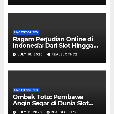
UNCATEGORIZED
Ragam Perjudian Online di
Indonesia: Dari Slot Hingga
Taruhan Bola
JULY 16, 2026
REALSLOTH72
UNCATEGORIZED
Ombak Toto: Pembawa
Angin Segar di Dunia Slot
yang Menggemparkan!
JULY 11, 2026
REALSLOTH72