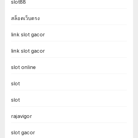
slot88
สล็อตเว็บตรง
link slot gacor
link slot gacor
slot online
slot
slot
rajavigor
slot gacor