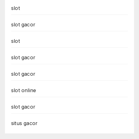
slot
slot gacor
slot
slot gacor
slot gacor
slot online
slot gacor
situs gacor