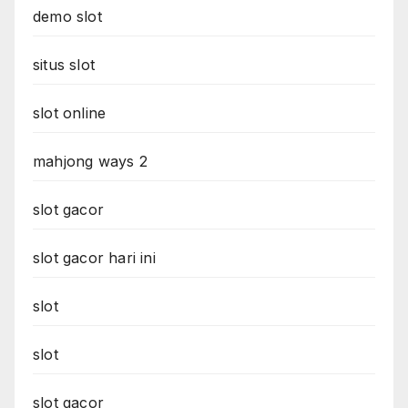
demo slot
situs slot
slot online
mahjong ways 2
slot gacor
slot gacor hari ini
slot
slot
slot gacor