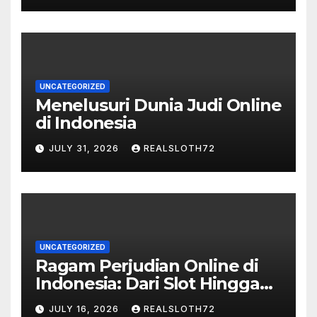
UNCATEGORIZED
Menelusuri Dunia Judi Online
di Indonesia
JULY 31, 2026
REALSLOTH72
UNCATEGORIZED
Ragam Perjudian Online di
Indonesia: Dari Slot Hingga
Taruhan Bola
JULY 16, 2026
REALSLOTH72