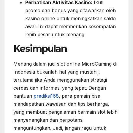
Perhatikan Aktivitas Kasino:
Ikuti
promo dan bonus yang ditawarkan oleh
kasino online untuk meningkatkan saldo
awal. Ini dapat memberikan kesempatan
lebih besar untuk menang.
Kesimpulan
Menang dalam judi slot online MicroGaming di
Indonesia bukanlah hal yang mustahil,
terutama jika Anda menggunakan strategi
cerdas dan informasi yang tepat. Dengan
bantuan
prediksi168
, para pemain bisa
mendapatkan wawasan dan tips berharga,
yang membuat pengalaman bermain slot lebih
menyenangkan dan berpotensi
menguntungkan. Jadi, jangan ragu untuk