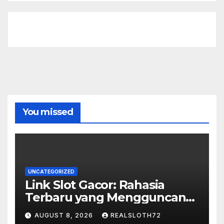
You missed
UNCATEGORIZED
Link Slot Gacor: Rahasia
Terbaru yang Mengguncang
Dunia Permainan Slot!
AUGUST 8, 2026
REALSLOTH72