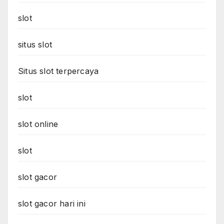
slot
situs slot
Situs slot terpercaya
slot
slot online
slot
slot gacor
slot gacor hari ini