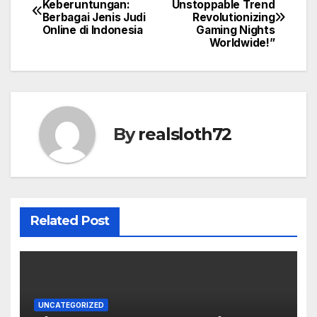
Keberuntungan:
Unstoppable Trend
Berbagai Jenis Judi
Revolutionizing
navigation
Online di Indonesia
Gaming Nights
Worldwide!”
By
realsloth72
Related Post
UNCATEGORIZED