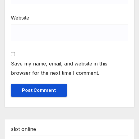
Website
Save my name, email, and website in this
browser for the next time I comment.
slot online