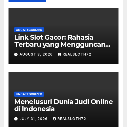
UNCATEGORIZED
Link Slot Gacor: Rahasia
Terbaru yang Mengguncang
Dunia Permainan Slot!
AUGUST 8, 2026
REALSLOTH72
UNCATEGORIZED
Menelusuri Dunia Judi Online
di Indonesia
JULY 31, 2026
REALSLOTH72