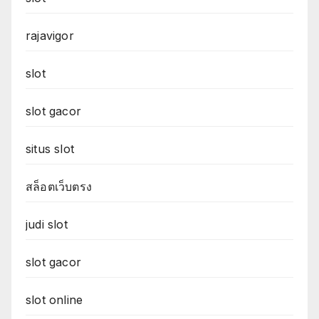
rajavigor
slot
slot gacor
situs slot
สล็อตเว็บตรง
judi slot
slot gacor
slot online