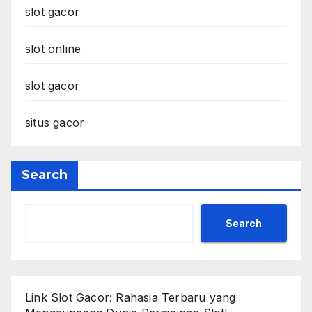
slot gacor
slot online
slot gacor
situs gacor
Search
Search
Link Slot Gacor: Rahasia Terbaru yang