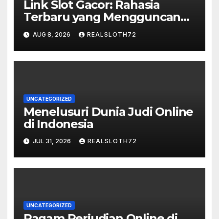
Link Slot Gacor: Rahasia
Terbaru yang Mengguncang
Dunia Permainan Slot!
AUG 8, 2026
REALSLOTH72
UNCATEGORIZED
Menelusuri Dunia Judi Online
di Indonesia
JUL 31, 2026
REALSLOTH72
UNCATEGORIZED
Ragam Perjudian Online di