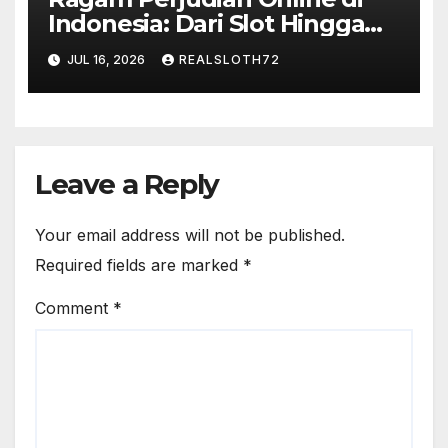
Indonesia: Dari Slot Hingga
Taruhan Bola
JUL 16, 2026
REALSLOTH72
Leave a Reply
Your email address will not be published.
Required fields are marked
*
Comment
*