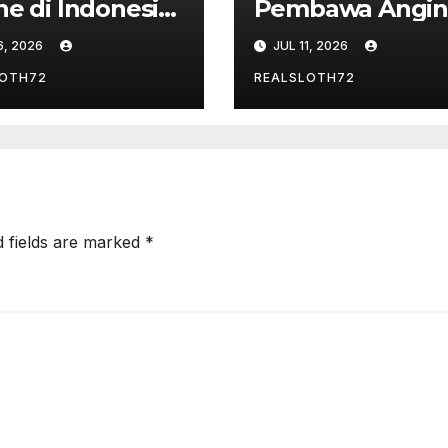
ne di Indonesia:
Pembawa Angi
 Slot Hingga
Segar di Dunia S
6, 2026
JUL 11, 2026
han Bola
yang
Menggemparka
LOTH72
REALSLOTH72
d fields are marked
*