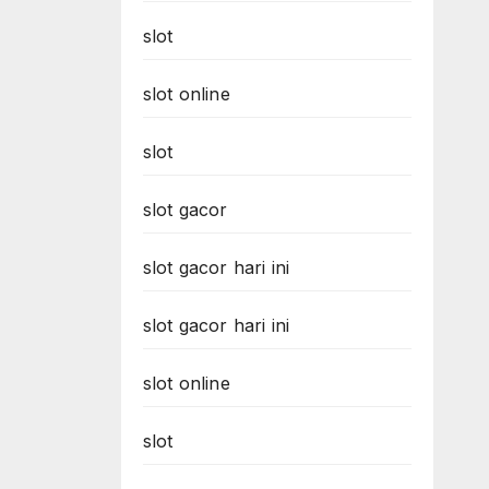
slot
slot online
slot
slot gacor
slot gacor hari ini
slot gacor hari ini
slot online
slot