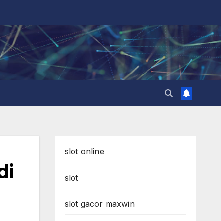
slot online
di
slot
slot gacor maxwin