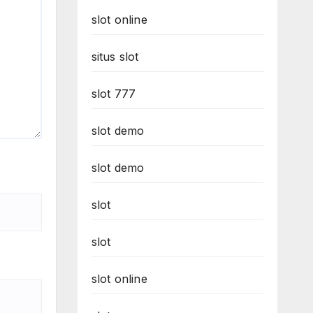
slot online
situs slot
slot 777
slot demo
slot demo
slot
slot
slot online