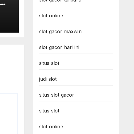
n
lot
slot online
n!
slot gacor maxwin
slot gacor hari ini
situs slot
judi slot
situs slot gacor
situs slot
slot online