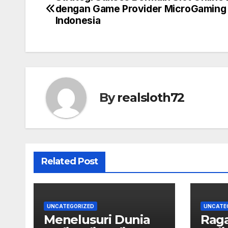
Post
dengan Game Provider MicroGaming 
navigation
Indonesia
By
realsloth72
Related Post
UNCATEGORIZED
UNCATE
Menelusuri Dunia
Rag