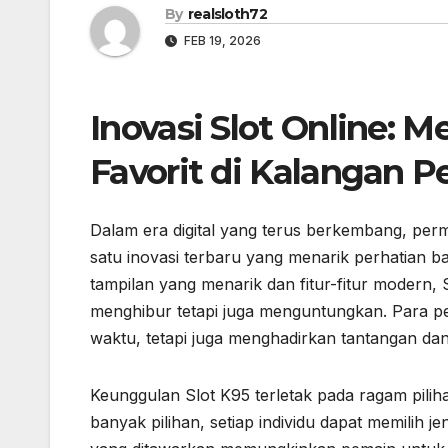
By
realsloth72
FEB 19, 2026
Inovasi Slot Online: 
Favorit di Kalangan P
Dalam era digital yang terus berkembang, perma
satu inovasi terbaru yang menarik perhatian 
tampilan yang menarik dan fitur-fitur modern
menghibur tetapi juga menguntungkan. Para pe
waktu, tetapi juga menghadirkan tantangan da
Keunggulan Slot K95 terletak pada ragam pilih
banyak pilihan, setiap individu dapat memilih j