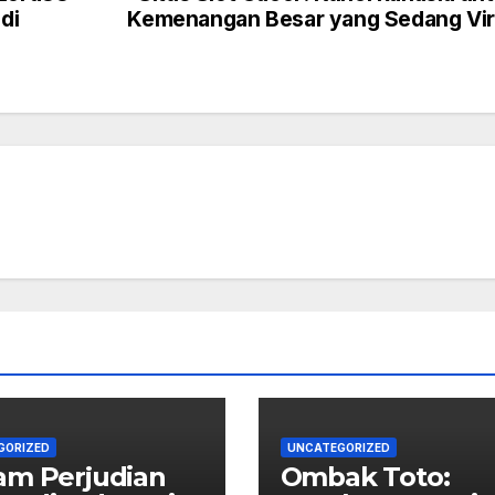
di
Kemenangan Besar yang Sedang Vir
GORIZED
UNCATEGORIZED
am Perjudian
Ombak Toto: