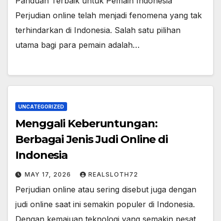
Panduan Terbaik untuk Pemain Indonesia
Perjudian online telah menjadi fenomena yang tak
terhindarkan di Indonesia. Salah satu pilihan
utama bagi para pemain adalah…
UNCATEGORIZED
Menggali Keberuntungan:
Berbagai Jenis Judi Online di
Indonesia
MAY 17, 2026
REALSLOTH72
Perjudian online atau sering disebut juga dengan
judi online saat ini semakin populer di Indonesia.
Dengan kemajuan teknologi yang semakin pesat,