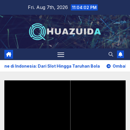
Skip
Fri. Aug 7th, 2026
11:04:02 PM
to
content
ndonesia: Dari Slot Hingga Taruhan Bola
Ombak Toto: Pem