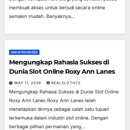
membuat akses untuk berjudi secara online
semakin mudah. Banyaknya…
UNCATEGORIZED
Mengungkap Rahasia Sukses di
Dunia Slot Online Roxy Ann Lanes
MAY 11, 2026
REALSLOTH72
Mengungkap Rahasia Sukses di Dunia Slot Online
Roxy Ann Lanes Roxy Ann Lanes telah
menetapkan dirinya sebagai salah satu tujuan
terkemuka dalam industri slot online. Dengan
berbagai pilihan permainan yang…