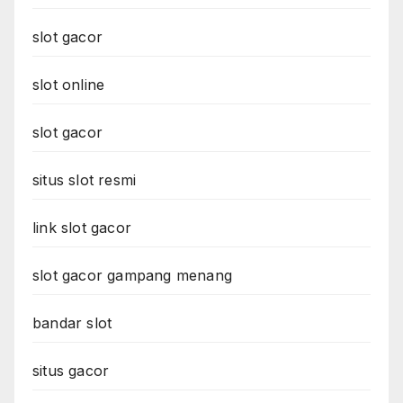
slot gacor
slot online
slot gacor
situs slot resmi
link slot gacor
slot gacor gampang menang
bandar slot
situs gacor