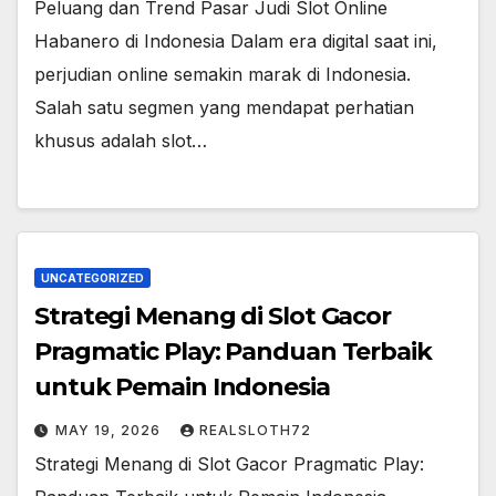
Peluang dan Trend Pasar Judi Slot Online
Habanero di Indonesia Dalam era digital saat ini,
perjudian online semakin marak di Indonesia.
Salah satu segmen yang mendapat perhatian
khusus adalah slot…
UNCATEGORIZED
Strategi Menang di Slot Gacor
Pragmatic Play: Panduan Terbaik
untuk Pemain Indonesia
MAY 19, 2026
REALSLOTH72
Strategi Menang di Slot Gacor Pragmatic Play: