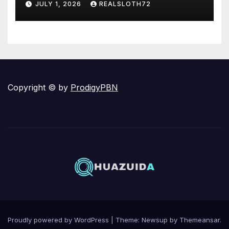
JULY 1, 2026
REALSLOTH72
Copyright © by
ProdigyPBN
Proudly powered by WordPress
|
Theme:
Newsup
by
Themeansar
.