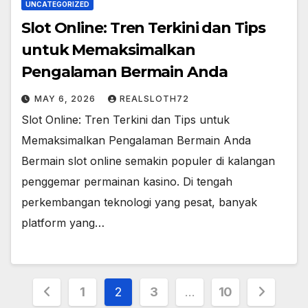
UNCATEGORIZED
Slot Online: Tren Terkini dan Tips
untuk Memaksimalkan
Pengalaman Bermain Anda
MAY 6, 2026
REALSLOTH72
Slot Online: Tren Terkini dan Tips untuk
Memaksimalkan Pengalaman Bermain Anda
Bermain slot online semakin populer di kalangan
penggemar permainan kasino. Di tengah
perkembangan teknologi yang pesat, banyak
platform yang…
Posts
1
2
3
…
10