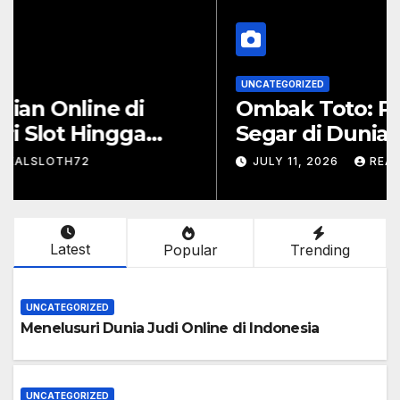
UNCATEGORIZED
Ombak Toto: Pembawa Angin
Segar di Dunia Slot yang
Menggemparkan!
JULY 11, 2026
REALSLOTH72
Latest
Popular
Trending
UNCATEGORIZED
Menelusuri Dunia Judi Online di Indonesia
UNCATEGORIZED