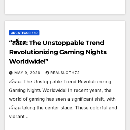
UNCATEGORIZED
“สล็อต: The Unstoppable Trend
Revolutionizing Gaming Nights
Worldwide!”
MAY 9, 2026
REALSLOTH72
สล็อต: The Unstoppable Trend Revolutionizing
Gaming Nights Worldwide! In recent years, the
world of gaming has seen a significant shift, with
สล็อต taking the center stage. These colorful and
vibrant…